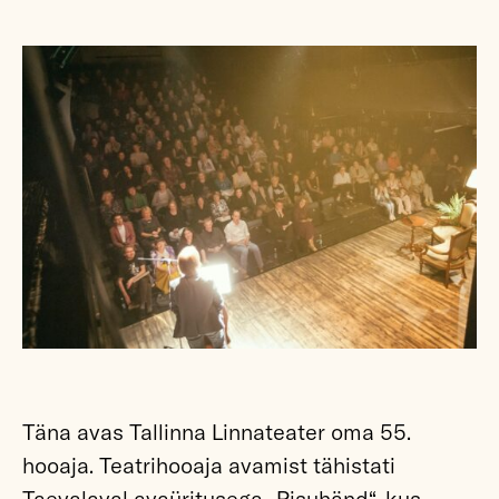
Täna avas Tallinna Linnateater oma 55.
hooaja. Teatrihooaja avamist tähistati
Taevalaval avaüritusega „Pisuhänd“, kus