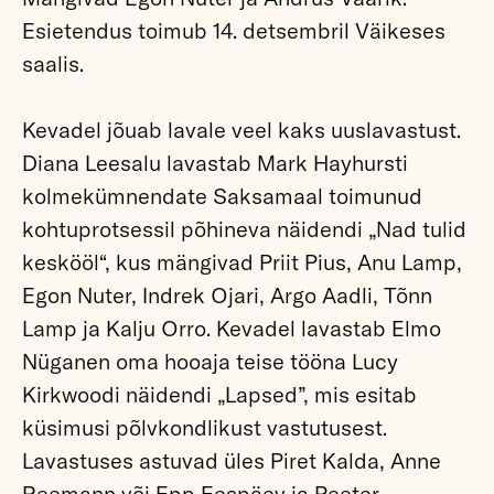
Esietendus toimub 14. detsembril Väikeses
saalis.
Kevadel jõuab lavale veel kaks uuslavastust.
Diana Leesalu lavastab Mark Hayhursti
kolmekümnendate Saksamaal toimunud
kohtuprotsessil põhineva näidendi „Nad tulid
keskööl“, kus mängivad Priit Pius, Anu Lamp,
Egon Nuter, Indrek Ojari, Argo Aadli, Tõnn
Lamp ja Kalju Orro. Kevadel lavastab Elmo
Nüganen oma hooaja teise tööna Lucy
Kirkwoodi näidendi „Lapsed”, mis esitab
küsimusi põlvkondlikust vastutusest.
Lavastuses astuvad üles Piret Kalda, Anne
Reemann või Epp Eespäev ja Peeter