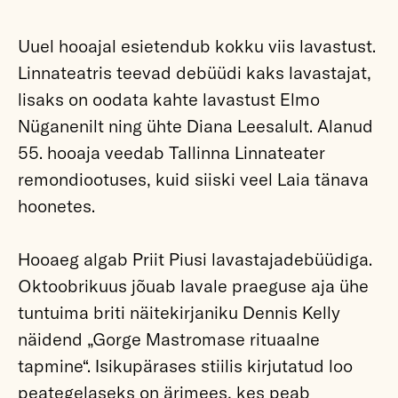
Uuel hooajal esietendub kokku viis lavastust.
Linnateatris teevad debüüdi kaks lavastajat,
lisaks on oodata kahte lavastust Elmo
Nüganenilt ning ühte Diana Leesalult. Alanud
55. hooaja veedab Tallinna Linnateater
remondiootuses, kuid siiski veel Laia tänava
hoonetes.
Hooaeg algab Priit Piusi lavastajadebüüdiga.
Oktoobrikuus jõuab lavale praeguse aja ühe
tuntuima briti näitekirjaniku Dennis Kelly
näidend „Gorge Mastromase rituaalne
tapmine“. Isikupärases stiilis kirjutatud loo
peategelaseks on ärimees, kes peab