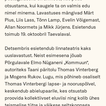
otsustama, kui kaugele ta on valmis edu
nimel minema. Lavastuses mängivad Märt
Pius, Liis Lass, Tõnn Lamp, Evelin Võigemast,
Allan Noormets ja Mikk Jürjens. Esietendus
toimub 19. oktoobril Taevalaval.
Detsembris esietendub linnateatris kaks
uuslavastust. Neist esimesena jõuab
Põrgulavale Elmo Nüganeni „Kommuun“,
autoriteks Taani päritolu Thomas Vinterberg
ja Mogens Rukov. Lugu, mis põhineb osaliselt
Thomas Vinterbergi lapse- ja nooruspõlvel,
keskendub abielupaarile, kes otsustab
proovida kollektiivset eluviisi ning kolib ühes
teismelise tütre ja väikese seltskonnaga