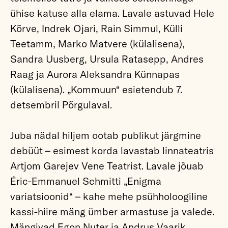
ühise katuse alla elama. Lavale astuvad Hele
Kõrve, Indrek Ojari, Rain Simmul, Külli
Teetamm, Marko Matvere (külalisena),
Sandra Uusberg, Ursula Ratasepp, Andres
Raag ja Aurora Aleksandra Künnapas
(külalisena). „Kommuun“ esietendub 7.
detsembril Põrgulaval.
Juba nädal hiljem ootab publikut järgmine
debüüt – esimest korda lavastab linnateatris
Artjom Garejev Vene Teatrist. Lavale jõuab
Éric-Emmanuel Schmitti „Enigma
variatsioonid“ – kahe mehe psühholoogiline
kassi-hiire mäng ümber armastuse ja valede.
Mängivad Egon Nuter ja Andrus Vaarik.