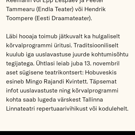
Tammearu (Endla Teater) või Hendrik
Toompere (Eesti Draamateater).
Läbi hooaja toimub jätkuvalt ka hulgaliselt
kõrvalprogrammi üritusi. Traditsiooniliselt
kuulub iga uuslavastuse juurde kohtumisõhtu
tegijatega. Ühtlasi leiab juba 13. novembril
aset sügisene teatrikontsert: Hobuveskis
esineb Mingo Rajandi Kvintett. Täpsemat
infot uuslavastuste ning kõrvalprogrammi
kohta saab lugeda värskest Tallinna
Linnateatri repertuaarivihikust või kodulehelt.