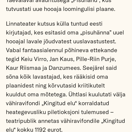
tutvustati uue hooaja loomingulisi plaane.
Linnateater kutsus külla tuntud eesti
kirjutajad, kes esitasid oma „pisuhänna” uuel
hooajal lavale jõudvatest uuslavastustest.
Vabal fantaasialennul põhineva ettekande
tegid Keiu Virro, Jan Kaus, Pille-Riin Purje,
Kaur Riismaa ja Danzumees. Seejärel said
sõna kõik lavastajad, kes rääkisid oma
plaanidest ning kõrvutasid kriitikutelt
kuuldut oma mõtetega. Ühtlasi kuulutati välja
vähiravifondi „Kingitud elu“ korraldatud
heategevusliku piletioksjoni tulemused –
teatripublik annetas vähiravifondile „Kingitud
elu“ kokku 1192 eurot.