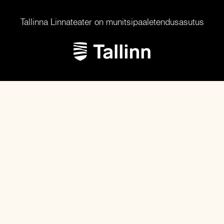
Tallinna Linnateater on munitsipaaletendusasutus