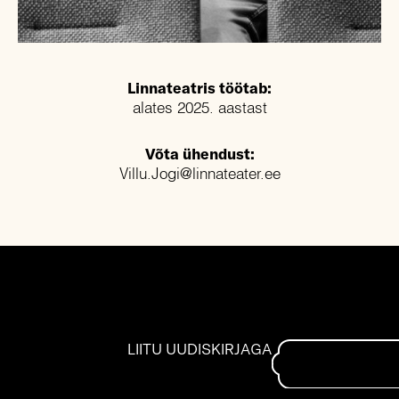
Linnateatris töötab:
alates 2025. aastast
Võta ühendust:
Villu.Jogi@linnateater.ee
LIITU UUDISKIRJAGA