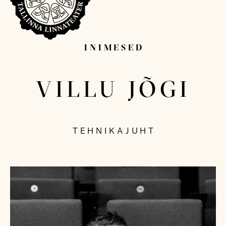
INIMESED
Sisesta otsitav sõna...
VILLU JÕGI
TEHNIKAJUHT