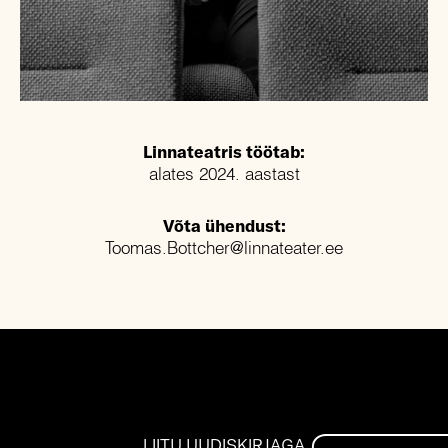
Linnateatris töötab:
alates 2024. aastast
Võta ühendust:
Toomas.Bottcher@linnateater.ee
LIITU UUDISKIRJAGA