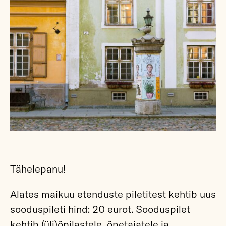
Tähelepanu!
Alates maikuu etenduste piletitest kehtib uus
sooduspileti hind: 20 eurot. Sooduspilet
kehtib (üli)õpilastele, õpetajatele ja