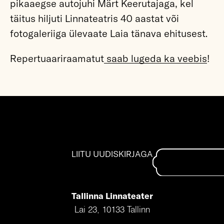
pikaaegse autojuhi Märt Keerutajaga, kel
täitus hiljuti Linnateatris 40 aastat või
fotogaleriiga ülevaate Laia tänava ehitusest.
Repertuaariraamatut
saab lugeda ka veebis
!
LIITU UUDISKIRJAGA
Tallinna Linnateater
Lai 23, 10133 Tallinn