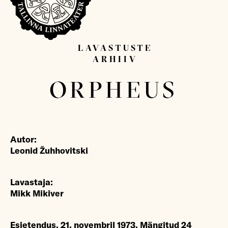
LAVASTUSTE
ARHIIV
Sisesta otsitav sõna...
ORPHEUS
Autor:
Leonid Žuhhovitski
Lavastaja:
Mikk Mikiver
Esietendus, 21. novembril 1973. Mängitud 24