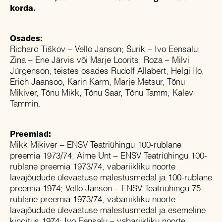
korda.
Osades:
Richard Tiškov – Vello Janson; Šurik – Ivo Eensalu;
Zina – Ene Järvis või Marje Loorits; Roza – Milvi
Jürgenson; teistes osades Rudolf Allabert, Helgi Ilo,
Erich Jaansoo, Karin Karm, Marje Metsur, Tõnu
Mikiver, Tõnu Mikk, Tõnu Saar, Tõnu Tamm, Kalev
Tammin.
Preemiad:
Mikk Mikiver – ENSV Teatriühingu 100-rublane
preemia 1973/74; Aime Unt – ENSV Teatriühingu 100-
rublane preemia 1973/74, vabariikliku noorte
lavajõudude ülevaatuse mälestusmedal ja 100-rublane
preemia 1974; Vello Janson – ENSV Teatriühingu 75-
rublane preemia 1973/74, vabariikliku noorte
lavajõudude ülevaatuse mälestusmedal ja esemeline
kingitus 1974; Ivo Eensalu – vabariikliku noorte