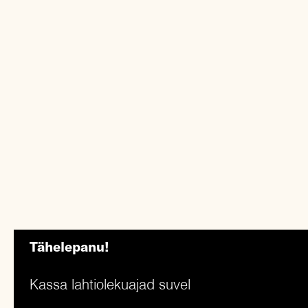
Tähelepanu!
Kassa lahtiolekuajad suvel