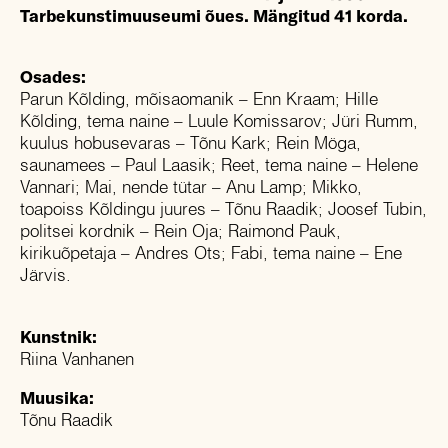
Tarbekunstimuuseumi õues. Mängitud 41 korda.
Osades:
Parun Kõlding, mõisaomanik – Enn Kraam; Hille
Kõlding, tema naine – Luule Komissarov; Jüri Rumm,
kuulus hobusevaras – Tõnu Kark; Rein Möga,
saunamees – Paul Laasik; Reet, tema naine – Helene
Vannari; Mai, nende tütar – Anu Lamp; Mikko,
toapoiss Kõldingu juures – Tõnu Raadik; Joosef Tubin,
politsei kordnik – Rein Oja; Raimond Pauk,
kirikuõpetaja – Andres Ots; Fabi, tema naine – Ene
Järvis.
Kunstnik:
Riina Vanhanen
Muusika:
Tõnu Raadik