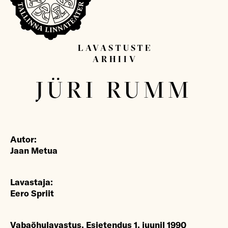
LAVASTUSTE
ARHIIV
Sisesta otsitav sõna...
JÜRI RUMM
Autor:
Jaan Metua
Lavastaja:
Eero Spriit
Vabaõhulavastus. Esietendus 1. juunil 1990